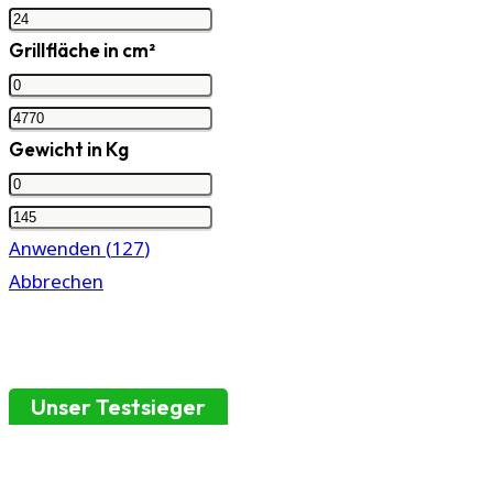
Grillfläche in cm²
Gewicht in Kg
Anwenden
(
127
)
Abbrechen
Unser Testsieger