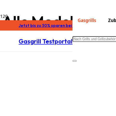
Alle Modelle in d
Gasgrills
Zub
Jetzt bis zu 30% sparen bei Burnhard
Testsieger 2
Gasgrill Testportal
Tauchen Sie ein in unsere vielfältige Auswahl an Gasgril
Unsere umfangreiche Auswahl an Gasgrills wird ergänzt du