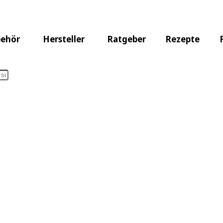
er Übersicht
ehör
Hersteller
Ratgeber
Rezepte
025: Burnhard Gasgrill Note 1,2 »
ls. Um schnell das Passende zu finden, nutzen Sie unsere F
rch detaillierte Testberichte, die Ihnen helfen, den perf