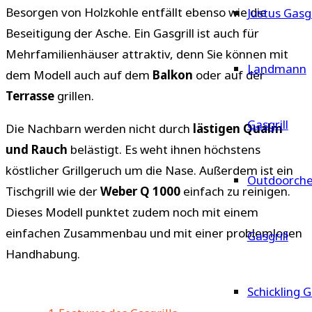
Besorgen von Holzkohle entfällt ebenso wie die
Justus Gasgr
Beseitigung der Asche. Ein Gasgrill ist auch für
Mehrfamilienhäuser attraktiv, denn Sie können mit
Landmann
dem Modell auch auf dem
Balkon
oder auf der
Terrasse
grillen.
Gasgrill
Die Nachbarn werden nicht durch
lästigen Qualm
und Rauch
belästigt. Es weht ihnen höchstens
köstlicher Grillgeruch um die Nase. Außerdem ist ein
Outdoorche
Tischgrill wie der
Weber Q 1000
einfach zu reinigen.
Dieses Modell punktet zudem noch mit einem
einfachen Zusammenbau und mit einer problemlosen
Gasgrill
Handhabung.
Schickling G