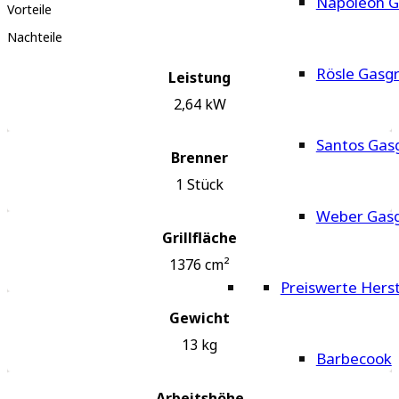
Napoleon Ga
Vorteile
Nachteile
Rösle Gasgri
Leistung
2,64
kW
Santos Gasg
Brenner
1
Stück
Weber Gasgr
Grillfläche
1376
cm²
Preiswerte Herst
Gewicht
13
kg
Barbecook
Arbeitshöhe