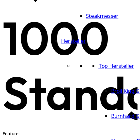
1000
Steakmesser
Hersteller
Top Hersteller
Standg
Broil King G
Burnhard Ga
Features