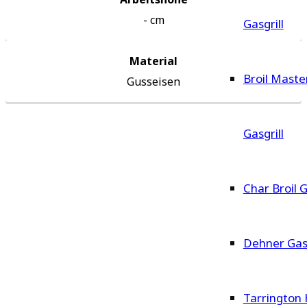
-
cm
Gasgrill
Material
Broil Maste
‎Gusseisen
Gasgrill
Char Broil G
Dehner Gasg
Tarrington