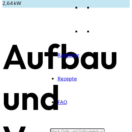
2,64 kW
Aufbau
Ratgeber
Rezepte
und
FAQ