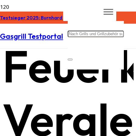
Testsieger 2025: Burnhard Gasgrill Note 1,2 »
Gasgrill Testportal
Feuer
Vergle