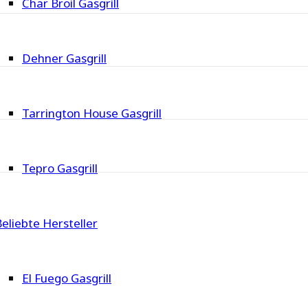
Char Broil Gasgrill
Dehner Gasgrill
Tarrington House Gasgrill
Tepro Gasgrill
eliebte Hersteller
El Fuego Gasgrill