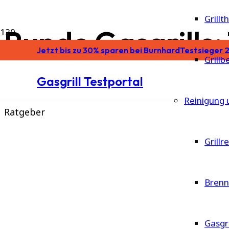
Grill
Runde Gasgrills:
Jetzt bis zu 30% sparen bei Burnhard
Testsieger 2
Grill
Gasgrill Testportal
Empfehlungen
Bestseller
Reinigung 
Ratgeber
Grillr
Brenn
Gasgr