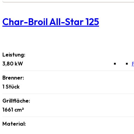
Char-Broil All-Star 125
Leistung:
3,80
kW
Brenner:
1
Stück
Grillfläche:
1661
cm²
Material: