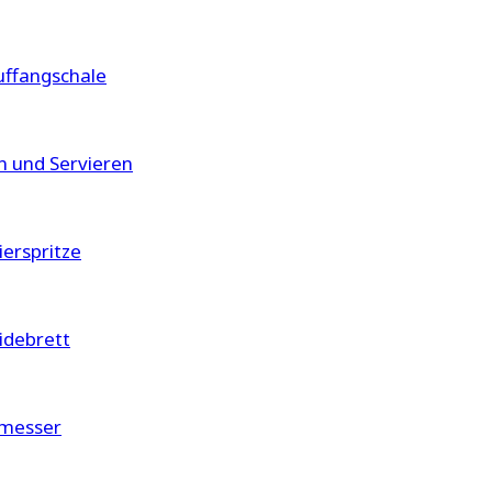
uffangschale
n und Servieren
ierspritze
idebrett
messer