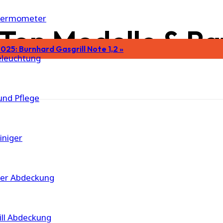
thermometer
 Top Modelle & R
025: Burnhard Gasgrill Note 1,2 »
beleuchtung
und Pflege
einiger
er Abdeckung
ill Abdeckung