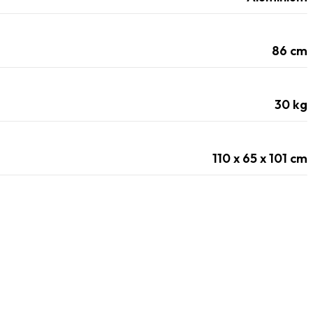
86
cm
30
kg
110 x 65 x 101
cm