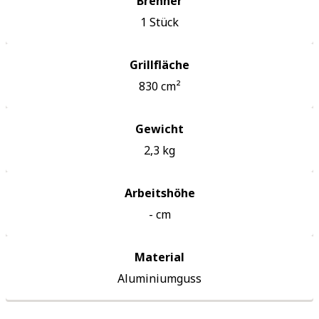
Brenner
1
Stück
Grillfläche
830
cm²
Gewicht
2,3
kg
Arbeitshöhe
-
cm
Material
Aluminiumguss