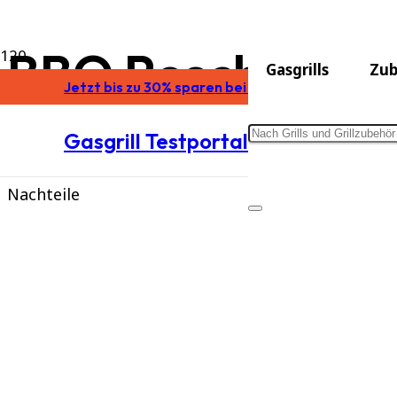
BBQ Rescher Mult
Gasgrills
Zub
Jetzt bis zu 30% sparen bei Burnhard
Testsieger 2
Gasgrill Testportal
Features
Vorteile
Nachteile