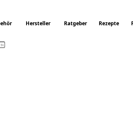
i Grill Rack
ehör
Hersteller
Ratgeber
Rezepte
025: Burnhard Gasgrill Note 1,2 »