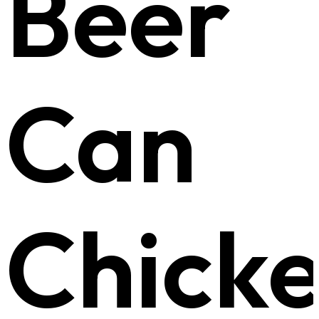
Beer
Can
Chick