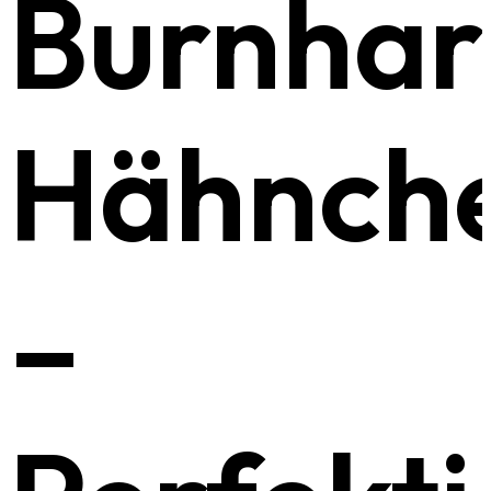
Burnhar
Hähnche
–