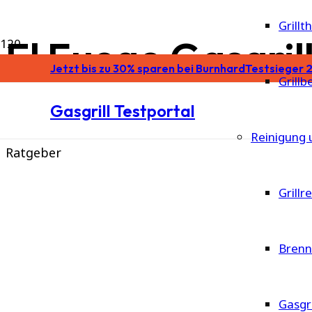
Grill
El Fuego Gasgril
Jetzt bis zu 30% sparen bei Burnhard
Testsieger 2
Grill
Gasgrill Testportal
Empfehlungen
Bestseller
Reinigung 
Ratgeber
Grillr
Brenn
Gasgr