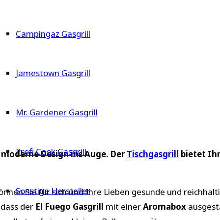
Campingaz Gasgrill
Jamestown Gasgrill
Mr. Gardener Gasgrill
Profi Cook Gasgrill
s moderne Design ins Auge. Der
Tischgasgrill
bietet Ih
Sonstige Hersteller
nen Sie für sich und Ihre Lieben gesunde und reichhalt
 dass der
El Fuego Gasgrill
mit einer
Aromabox
ausgest