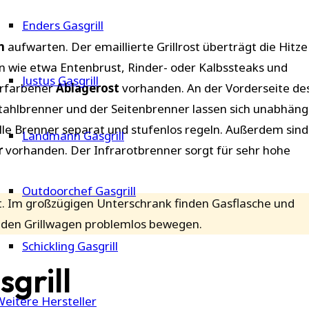
Enders Gasgrill
m
aufwarten. Der emaillierte Grillrost überträgt die Hitze
äten wie etwa Entenbrust, Rinder- oder Kalbssteaks und
Justus Gasgrill
erfarbener
Ablagerost
vorhanden. An der Vorderseite de
stahlbrenner und der Seitenbrenner lassen sich unabhäng
alle Brenner separat und stufenlos regeln. Außerdem sin
Landmann Gasgrill
r
vorhanden. Der Infrarotbrenner sorgt für sehr hohe
Outdoorchef Gasgrill
t. Im großzügigen Unterschrank finden Gasflasche und
 den Grillwagen problemlos bewegen.
Schickling Gasgrill
grill
Weitere Hersteller