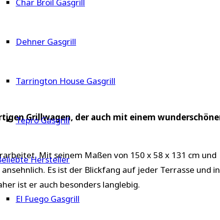
Char Broil Gasgrill
Dehner Gasgrill
Tarrington House Gasgrill
rtigen Grillwagen, der auch mit einem wunderschön
Tepro Gasgrill
g verarbeitet. Mit seinem Maßen von 150 x 58 x 131 cm und
eliebte Hersteller
sehnlich. Es ist der Blickfang auf jeder Terrasse und in
aher ist er auch besonders langlebig.
El Fuego Gasgrill