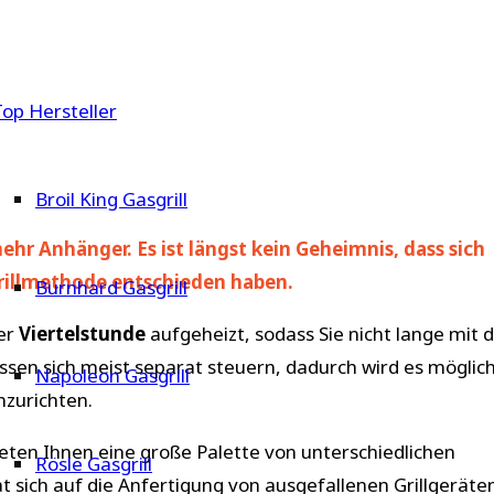
Top Hersteller
Broil King Gasgrill
hr Anhänger. Es ist längst kein Geheimnis, dass sich
Grillmethode entschieden haben.
Burnhard Gasgrill
ner
Viertelstunde
aufgeheizt, sodass Sie nicht lange mit
assen sich meist separat steuern, dadurch wird es möglic
Napoleon Gasgrill
nzurichten.
eten Ihnen eine große Palette von unterschiedlichen
Rösle Gasgrill
t sich auf die Anfertigung von ausgefallenen Grillgeräte