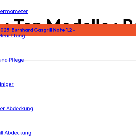
thermometer
l • Top Modelle • 
025: Burnhard Gasgrill Note 1,2 »
beleuchtung
und Pflege
einiger
er Abdeckung
ill Abdeckung