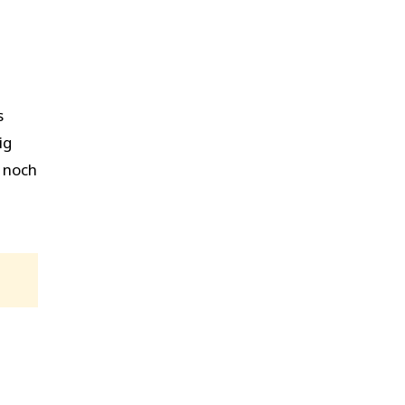
s
ig
d noch