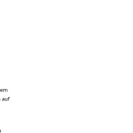
 dem
h auf
n