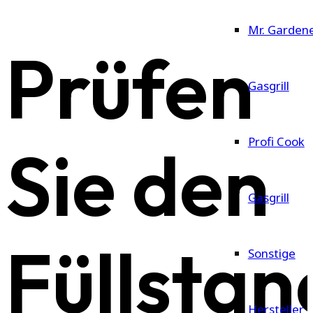
Mr. Garden
Prüfen
Gasgrill
Profi Cook
Sie den
Gasgrill
Füllstan
Sonstige
Hersteller