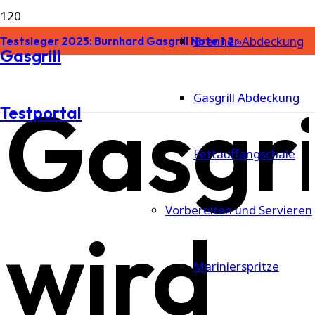
Brenner Abdeckung
Testsieger 2025: Burnhard Gasgrill Note 1,2 »
Gasgrill
Gasgri
Gasgrill Abdeckung
Testportal
Fettauffangschale
Vorbereiten und Servieren
wird
Marinierspritze