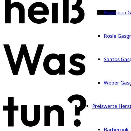
heiß –
Napoleon Ga
Was
Rösle Gasgri
Santos Gasg
Weber Gasgr
tun?
Preiswerte Herst
Barbecook