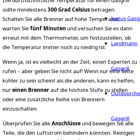
Die durchschnittliche Temperatur für einen Gasgrill
sollte mindestens
300 Grad Celsius
betragen.
Justus Gasgr
Schalten Sie alle Brenner auf hohe Temperatur,
warten Sie
fünf Minuten
und versuchen Sie es dann
erneut mit dem Thermometer, um festzustellen, ob
Landmann
die Temperatur immer noch zu niedrig ist.
Wenn ja, ist es vielleicht an der Zeit, einen Experten zu
Gasgrill
rufen – aber geben Sie nicht auf! Wenn nur eine Seite
kühler zu sein scheint als die anderen, kann es helfen,
nur
einen Brenner
auf die höchste Stufe zu stellen
Outdoorche
oder eine zusätzliche Reihe von Brennern
einzuschalten.
Gasgrill
Überprüfen Sie alle
Anschlüsse
und bewegen Sie alle
Teile, die den Luftstrom behindern könnten. Reinigen