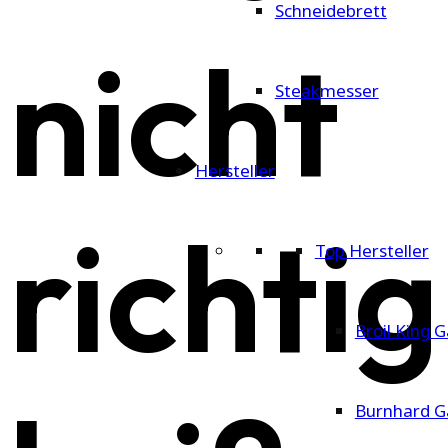
Schneidebrett
nicht
Steakmesser
Hersteller
richtig
Top Hersteller
Broil King G
Burnhard Ga