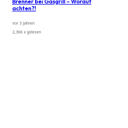
Brenner bei Gasgrill – Worauf
achten?!
vor 3 Jahren
2,366
x gelesen