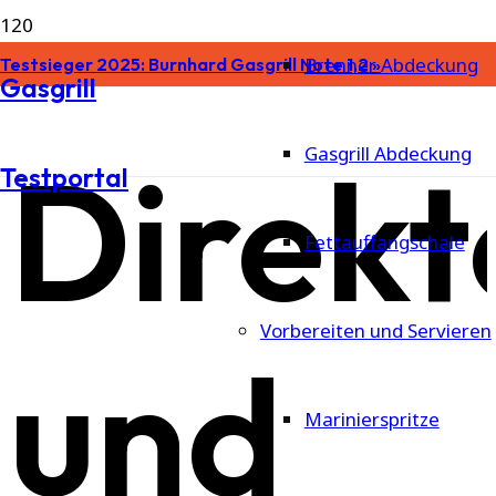
Brenner Abdeckung
Testsieger 2025: Burnhard Gasgrill Note 1,2 »
Gasgrill
Direkt
Gasgrill Abdeckung
Testportal
Fettauffangschale
Vorbereiten und Servieren
und
Marinierspritze