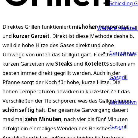
Schickling G
Direktes Grillen funktioniert mit
hoher Temperatur
Weitere Herstell
und
kurzer Garzeit
. Direkt ist diese Methode deshalb,
weil die hohe Hitze des Gases direkt und ohne
Campingaz
Umwege von unten das Grillgut gart. Fleischsorten mit
kurzen Garzeiten wie
Steaks
und
Koteletts
sollten am
besten immer direkt gegrillt werden. Auch in der
Gasgrill
Pfanne sorgt der Koch für hohe, kurze Hitze. Die
hohen Temperaturen bewirken in kürzester Zeit das
Verschließen der Fleischporen, was das Grillgut innen
Jamestown
schön saftig
hält. Der gesamte Garvorgang dauert
maximal
zehn Minuten
, nach vier bis fünf Minuten
Gasgrill
erfolgt ein einmaliges Wenden des Fleisches.
Anschließend ist es außen von beiden Seiten kross.