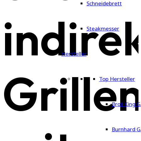
Schneidebrett
indire
Steakmesser
Hersteller
Grille
Top Hersteller
Broil King G
Burnhard Ga