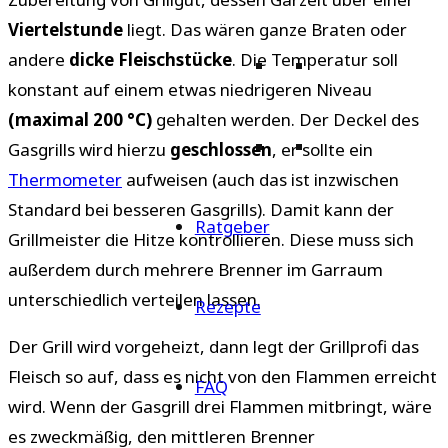
Viertelstunde
liegt. Das wären ganze Braten oder
andere
dicke Fleischstücke
. Die Temperatur soll
konstant auf einem etwas niedrigeren Niveau
(maximal 200 °C)
gehalten werden. Der Deckel des
Gasgrills wird hierzu
geschlossen
, er sollte ein
Thermometer
aufweisen (auch das ist inzwischen
Standard bei besseren Gasgrills). Damit kann der
Ratgeber
Grillmeister die Hitze kontrollieren. Diese muss sich
außerdem durch mehrere Brenner im Garraum
unterschiedlich verteilen lassen.
Rezepte
Der Grill wird vorgeheizt, dann legt der Grillprofi das
Fleisch so auf, dass es nicht von den Flammen erreicht
FAQ
wird. Wenn der Gasgrill drei Flammen mitbringt, wäre
es zweckmäßig, den mittleren Brenner