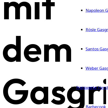
mit
Napoleon Ga
dem
Rösle Gasgri
Santos Gasg
Weber Gasgr
Gasgri
Preiswerte Herst
Barbecook