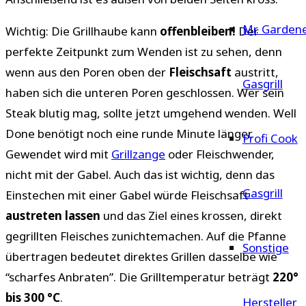
Mr. Garden
Wichtig: Die Grillhaube kann
offenbleiben!
Der
perfekte Zeitpunkt zum Wenden ist zu sehen, denn
wenn aus den Poren oben der
Fleischsaft
austritt,
Gasgrill
haben sich die unteren Poren geschlossen. Wer sein
Steak blutig mag, sollte jetzt umgehend wenden. Well
Done benötigt noch eine runde Minute länger.
Profi Cook
Gewendet wird mit
Grillzange
oder Fleischwender,
nicht mit der Gabel. Auch das ist wichtig, denn das
Gasgrill
Einstechen mit einer Gabel würde Fleischsaft
austreten lassen
und das Ziel eines krossen, direkt
gegrillten Fleisches zunichtemachen. Auf die Pfanne
Sonstige
übertragen bedeutet direktes Grillen dasselbe wie
“scharfes Anbraten”. Die Grilltemperatur beträgt
220°
bis 300 °C
.
Hersteller