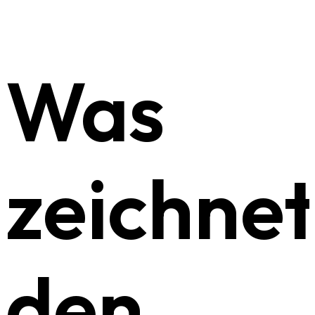
Was
zeichne
den