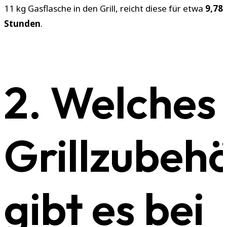
11 kg Gasflasche in den Grill, reicht diese für etwa
9,78
Stunden
.
2. Welches
Grillzubeh
gibt es bei