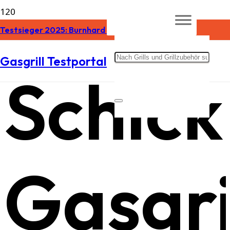
Testsieger 2025: Burnhard Gasgrill Note 1,2 »
Gasgrill Testportal
Schick
Gasgril