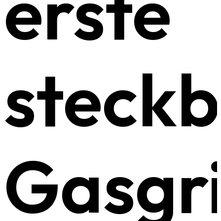
erste
steck
Gasgri