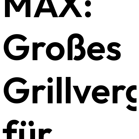
MAX:
Großes
Grillve
für