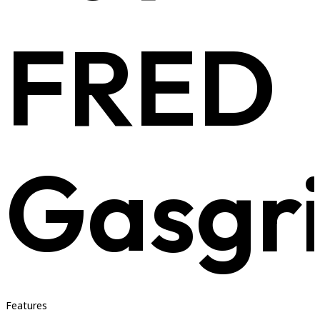
FRED
Gasgri
Features